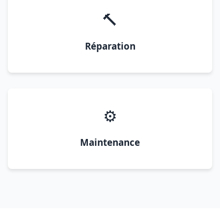
🔨
Réparation
⚙️
Maintenance