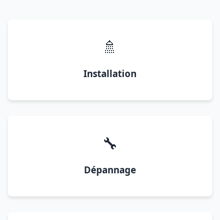
🚿
Installation
🔧
Dépannage