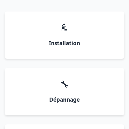
🚿
Installation
🔧
Dépannage