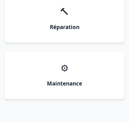
🔨
Réparation
⚙️
Maintenance