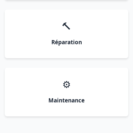
🔨
Réparation
⚙️
Maintenance