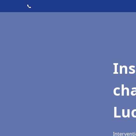
📞
In
cha
Lu
Interventi