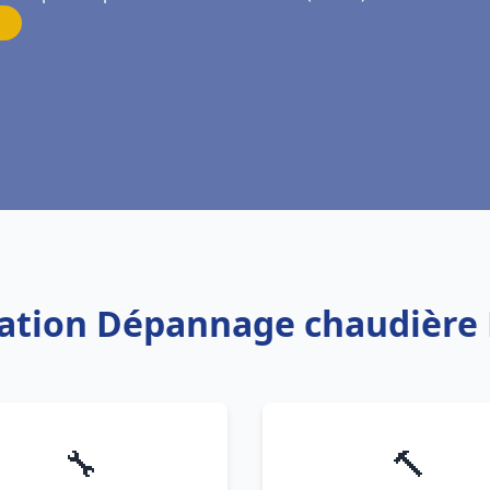
llation Dépannage chaudière 
🔧
🔨