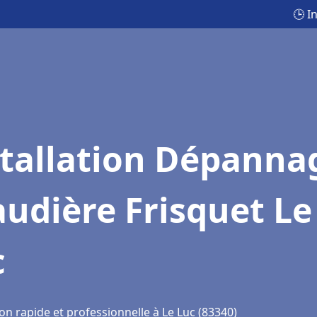
🕒 I
stallation Dépanna
udière Frisquet Le
c
on rapide et professionnelle à Le Luc (83340)