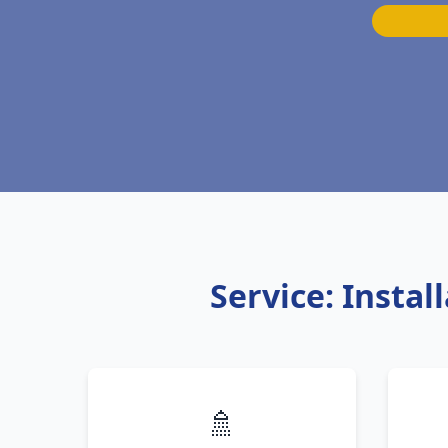
Service: Insta
🚿