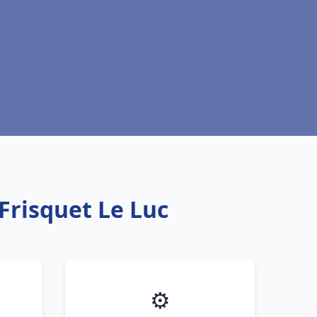
Frisquet Le Luc
⚙️