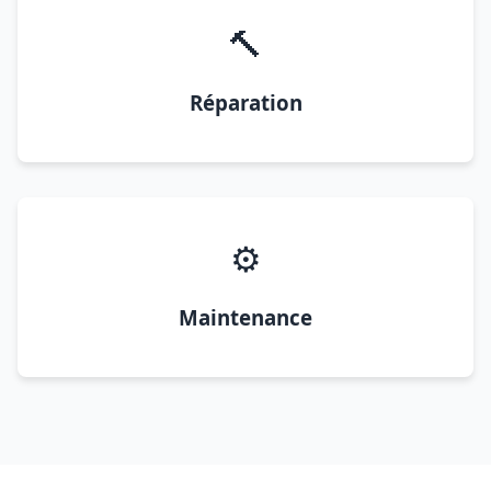
🔨
Réparation
⚙️
Maintenance