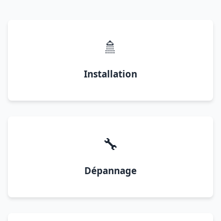
🚿
Installation
🔧
Dépannage