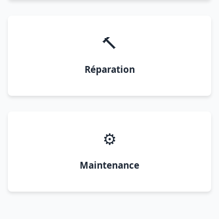
🔨
Réparation
⚙️
Maintenance