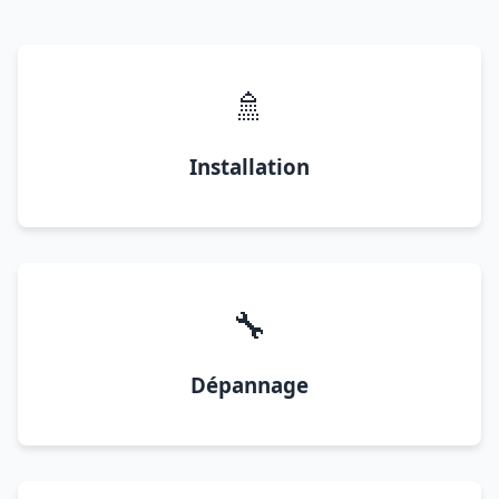
🚿
Installation
🔧
Dépannage