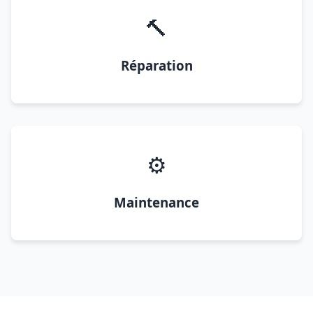
🔨
Réparation
⚙️
Maintenance