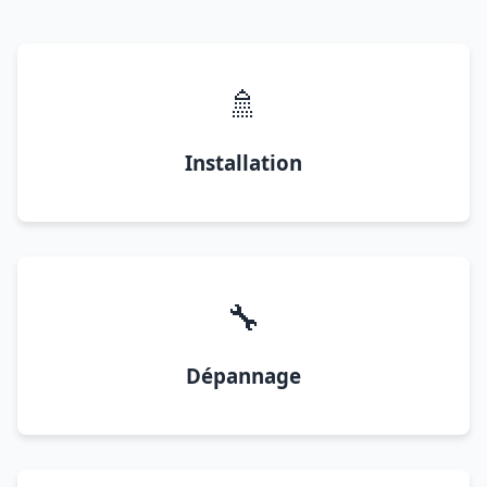
🚿
Installation
🔧
Dépannage