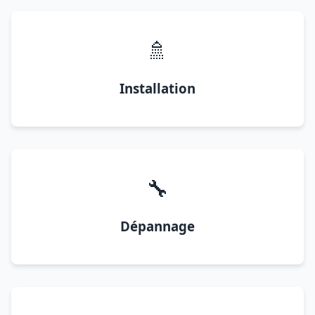
🚿
Installation
🔧
Dépannage