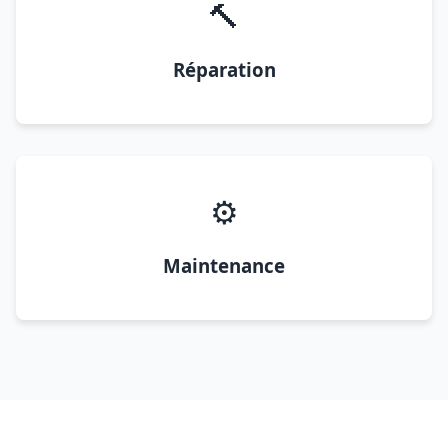
🔨
Réparation
⚙️
Maintenance