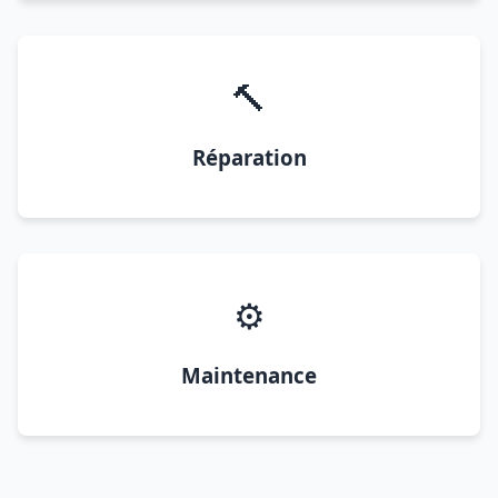
🔨
Réparation
⚙️
Maintenance