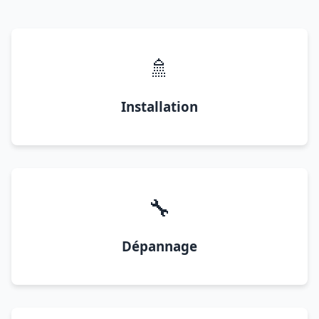
🚿
Installation
🔧
Dépannage