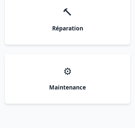
🔨
Réparation
⚙️
Maintenance