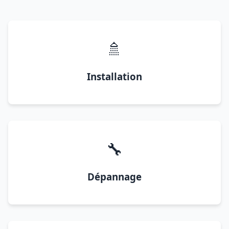
🚿
Installation
🔧
Dépannage