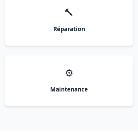
🔨
Réparation
⚙️
Maintenance