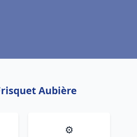
Frisquet Aubière
⚙️