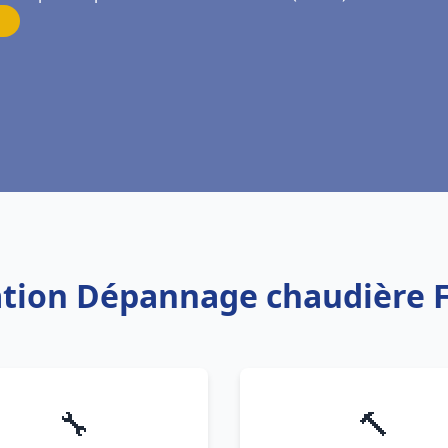
lation Dépannage chaudière 
🔧
🔨