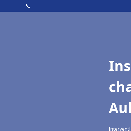
📞
In
cha
Au
Interventi