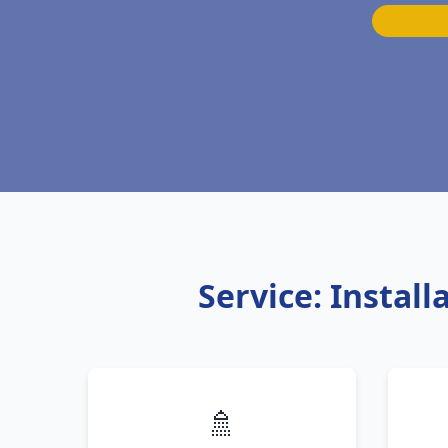
Service: Instal
🚿