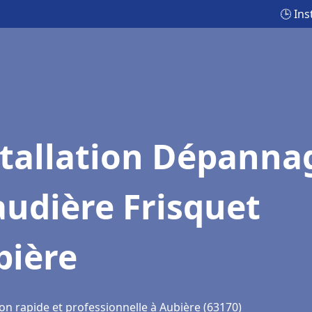
🕒 In
stallation Dépanna
udière Frisquet
bière
on rapide et professionnelle à Aubière (63170)