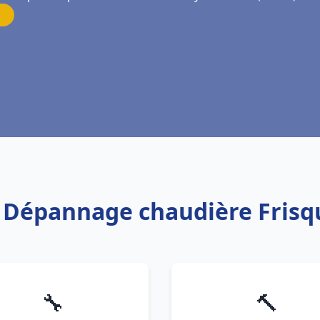
on Dépannage chaudière Frisq
🔧
🔨