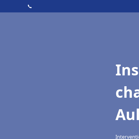
📞
In
cha
Aul
Interventi