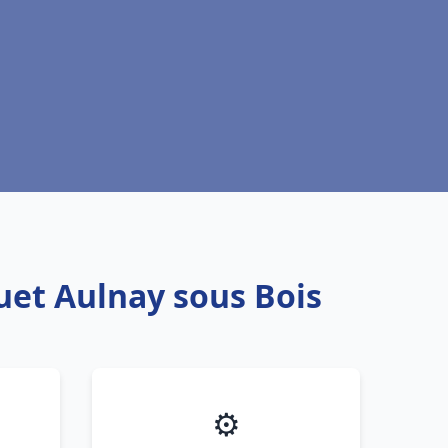
uet Aulnay sous Bois
⚙️