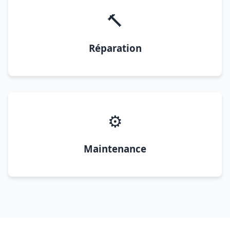
🔨
Réparation
⚙️
Maintenance