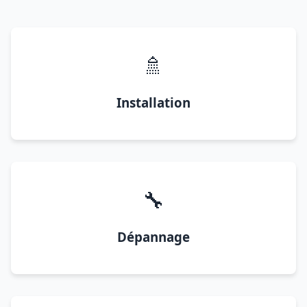
🚿
Installation
🔧
Dépannage