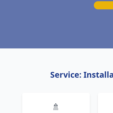
Service: Instal
🚿