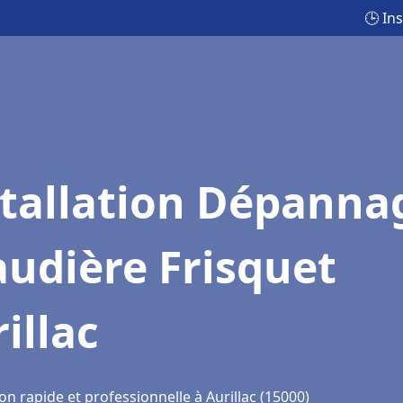
🕒 In
stallation Dépanna
udière Frisquet
illac
on rapide et professionnelle à Aurillac (15000)