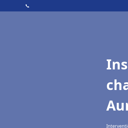
📞
In
cha
Aur
Interventi