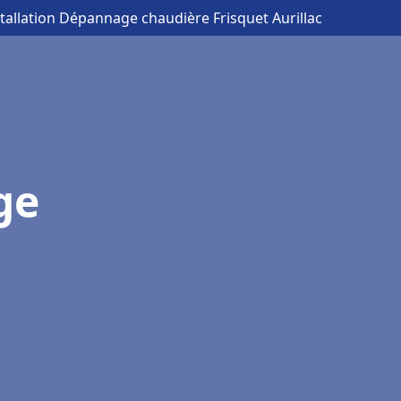
stallation Dépannage chaudière Frisquet Aurillac
ge