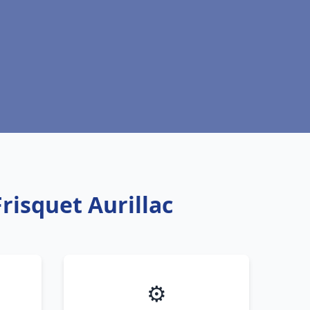
risquet Aurillac
⚙️