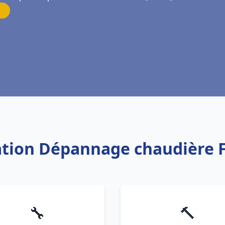
lation Dépannage chaudière F
🔧
🔨