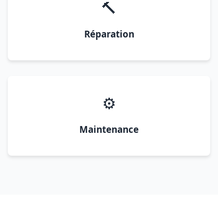
🔨
Réparation
⚙️
Maintenance