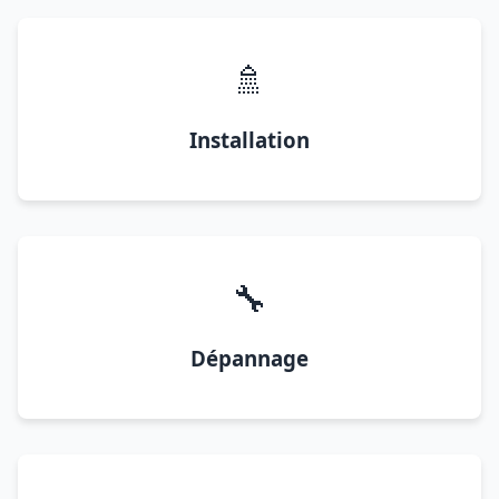
🚿
Installation
🔧
Dépannage