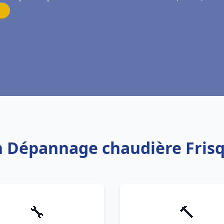
on Dépannage chaudière Fris
🔧
🔨