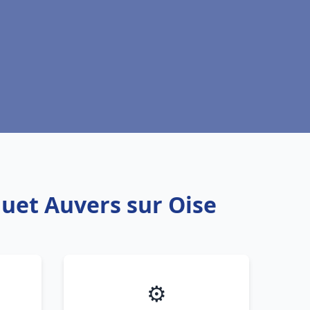
quet Auvers sur Oise
⚙️