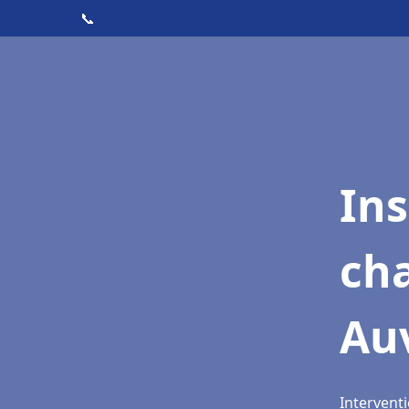
📞
In
cha
Auv
Interventi