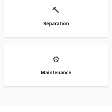
🔨
Réparation
⚙️
Maintenance