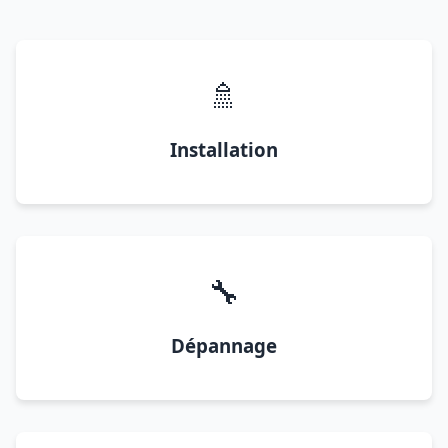
🚿
Installation
🔧
Dépannage