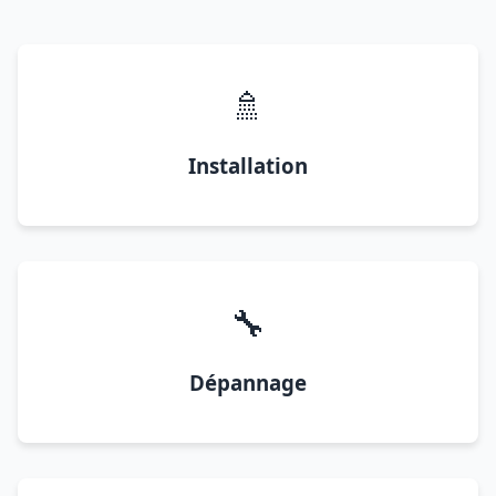
🚿
Installation
🔧
Dépannage