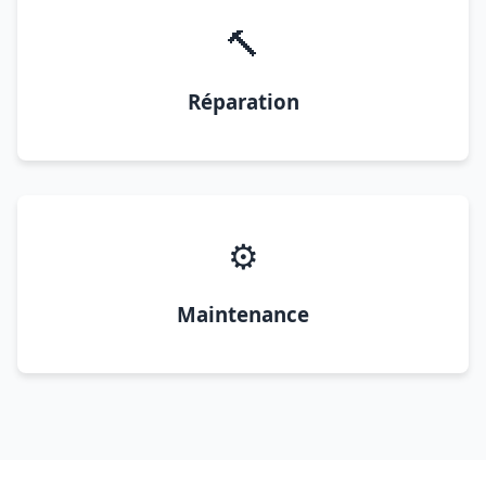
🔨
Réparation
⚙️
Maintenance