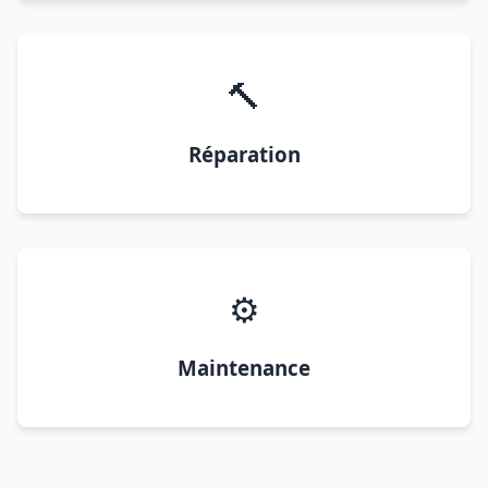
🔨
Réparation
⚙️
Maintenance