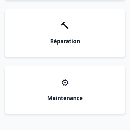
🔨
Réparation
⚙️
Maintenance