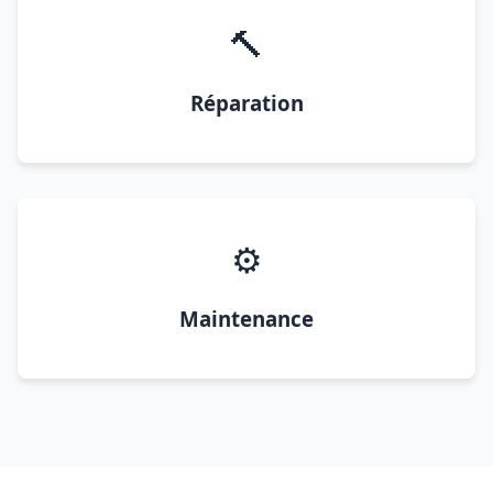
🔨
Réparation
⚙️
Maintenance