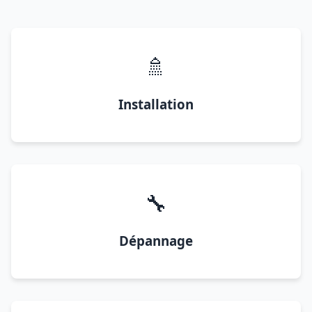
🚿
Installation
🔧
Dépannage