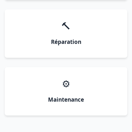
🔨
Réparation
⚙️
Maintenance