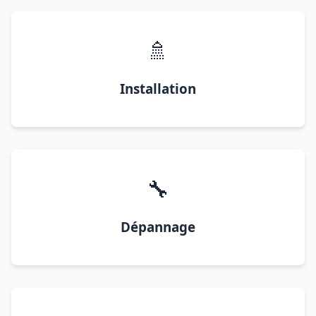
🚿
Installation
🔧
Dépannage