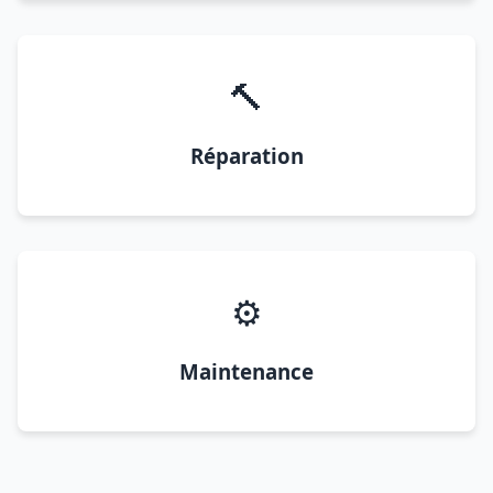
🔨
Réparation
⚙️
Maintenance