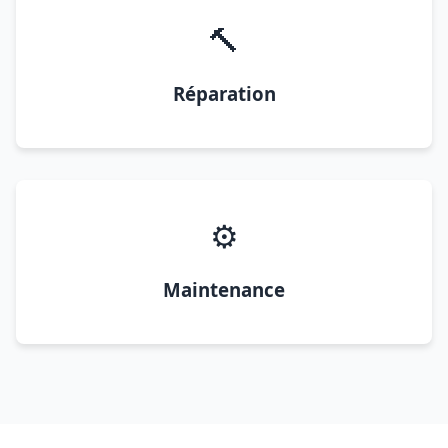
🔨
Réparation
⚙️
Maintenance