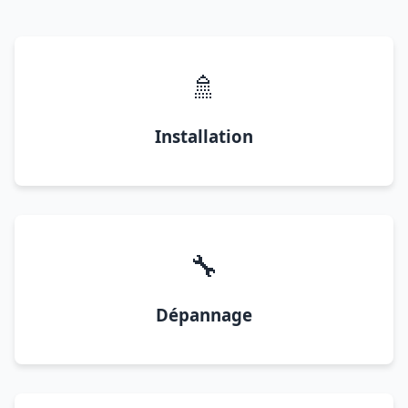
🚿
Installation
🔧
Dépannage