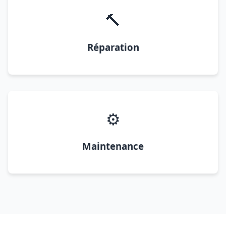
🔨
Réparation
⚙️
Maintenance