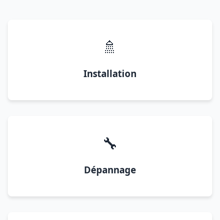
🚿
Installation
🔧
Dépannage