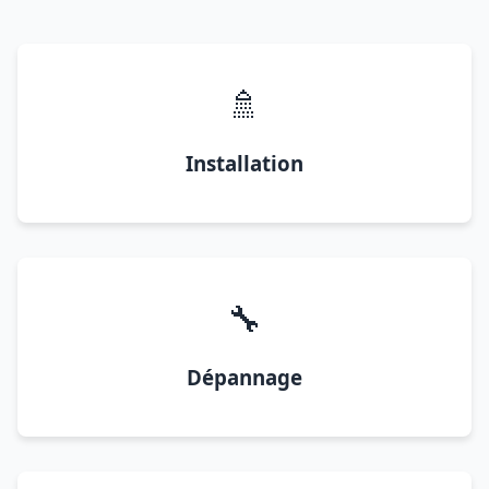
🚿
Installation
🔧
Dépannage