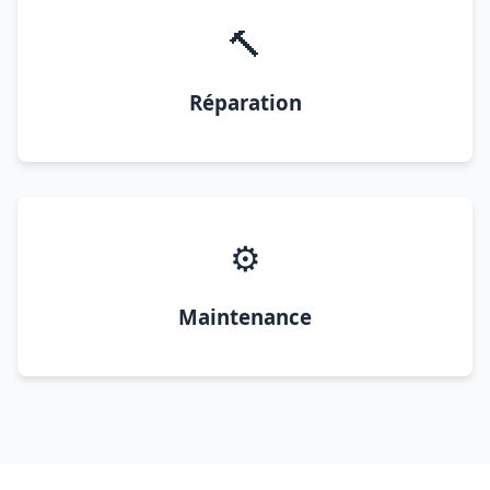
🔨
Réparation
⚙️
Maintenance