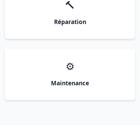
🔨
Réparation
⚙️
Maintenance