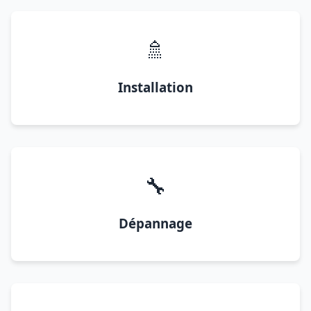
🚿
Installation
🔧
Dépannage