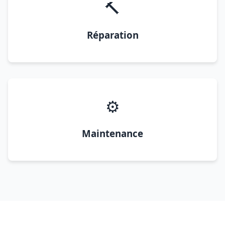
🔨
Réparation
⚙️
Maintenance