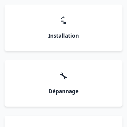
🚿
Installation
🔧
Dépannage