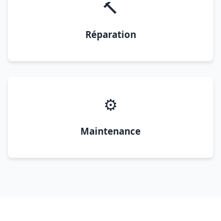
🔨
Réparation
⚙️
Maintenance