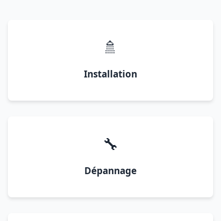
🚿
Installation
🔧
Dépannage