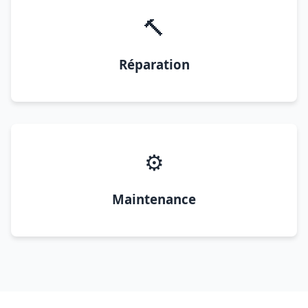
🔨
Réparation
⚙️
Maintenance