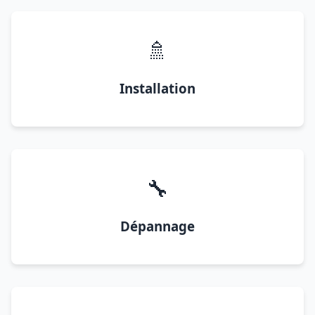
🚿
Installation
🔧
Dépannage