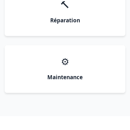
🔨
Réparation
⚙️
Maintenance