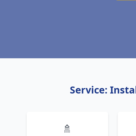
Service: Inst
🚿