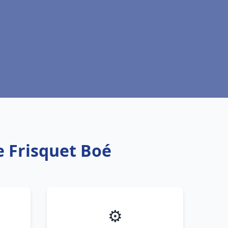
e Frisquet Boé
⚙️