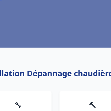
allation Dépannage chaudièr
🔧
🔨