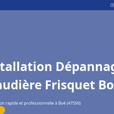
🕒
stallation Dépanna
udière Frisquet B
on rapide et professionnelle à Boé (47550)