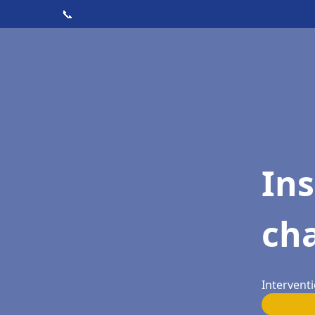
📞
In
cha
Interventi