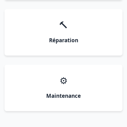
🔨
Réparation
⚙️
Maintenance