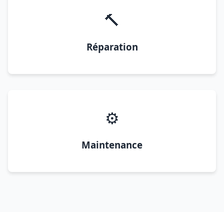
🔨
Réparation
⚙️
Maintenance