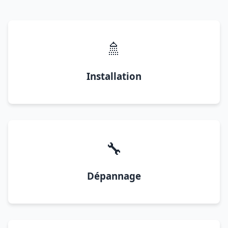
🚿
Installation
🔧
Dépannage