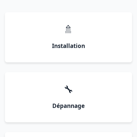
🚿
Installation
🔧
Dépannage