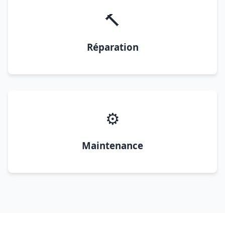
🔨
Réparation
⚙️
Maintenance