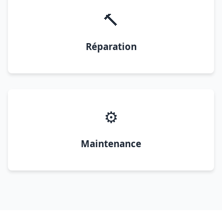
🔨
Réparation
⚙️
Maintenance