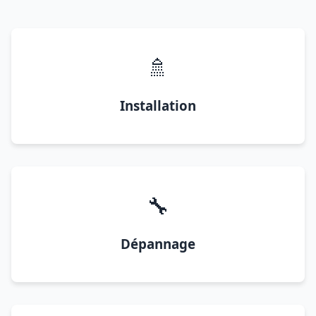
🚿
Installation
🔧
Dépannage