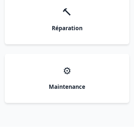
🔨
Réparation
⚙️
Maintenance