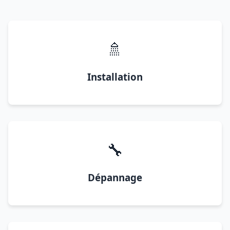
🚿
Installation
🔧
Dépannage