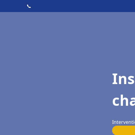
📞
In
cha
Interventi