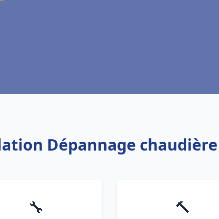
llation Dépannage chaudière
🔧
🔨