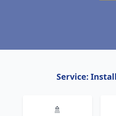
Service: Insta
🚿