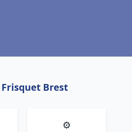
 Frisquet Brest
⚙️