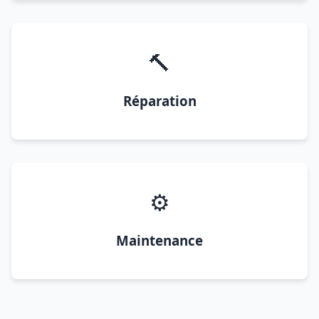
🔨
Réparation
⚙️
Maintenance