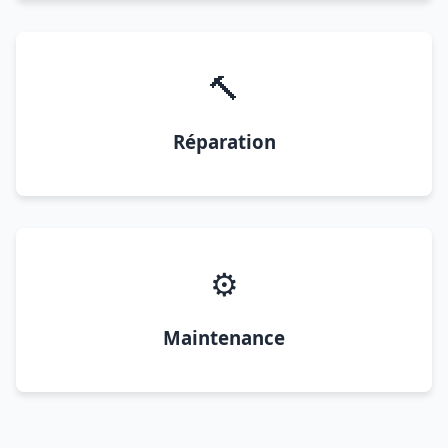
🔨
Réparation
⚙️
Maintenance