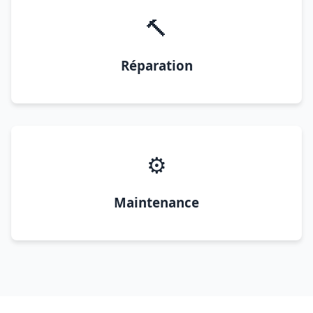
🔨
Réparation
⚙️
Maintenance