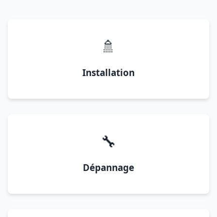
🚿
Installation
🔧
Dépannage