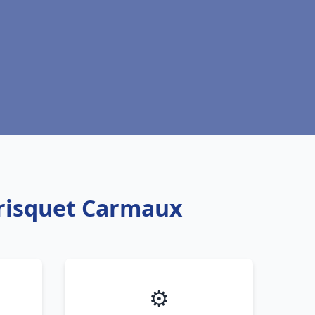
Frisquet Carmaux
⚙️