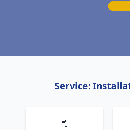
Service: Instal
🚿