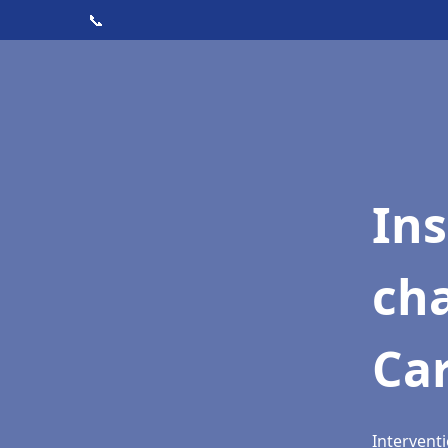
📞
In
cha
Ca
Intervent