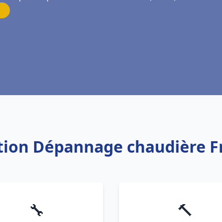
lation Dépannage chaudière 
🔧
🔨