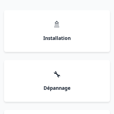
🚿
Installation
🔧
Dépannage