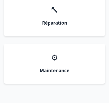
🔨
Réparation
⚙️
Maintenance