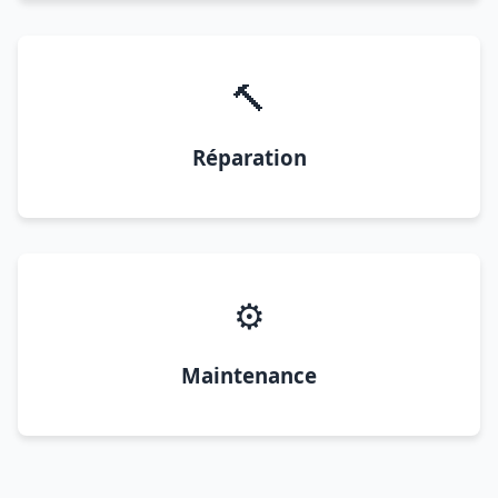
🔨
Réparation
⚙️
Maintenance