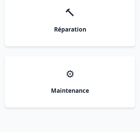
🔨
Réparation
⚙️
Maintenance