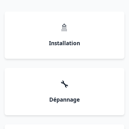
🚿
Installation
🔧
Dépannage