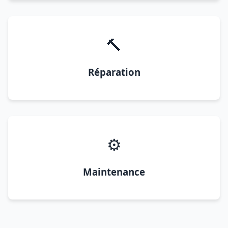
🔨
Réparation
⚙️
Maintenance