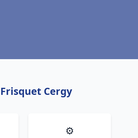
 Frisquet Cergy
⚙️