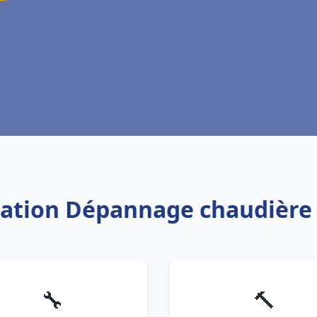
llation Dépannage chaudière
🔧
🔨