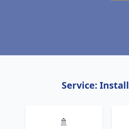
Service: Insta
🚿