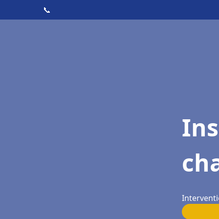
📞
In
cha
Interventi