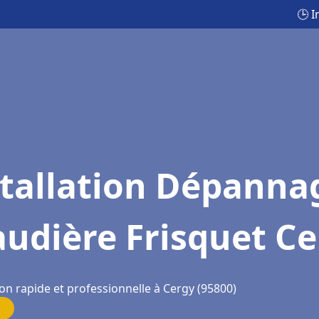
🕒 
stallation Dépanna
udière Frisquet C
on rapide et professionnelle à Cergy (95800)